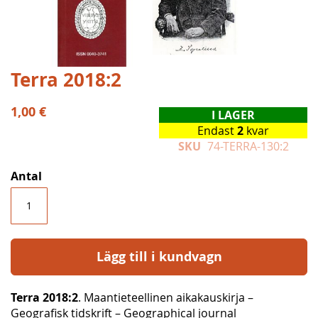
Hoppa
Terra 2018:2
till
början
1,00 €
I LAGER
av
Endast
2
kvar
bildgalleriet
SKU
74-TERRA-130:2
Antal
Lägg till i kundvagn
Terra 2018:2
. Maantieteellinen aikakauskirja –
Geografisk tidskrift – Geographical journal