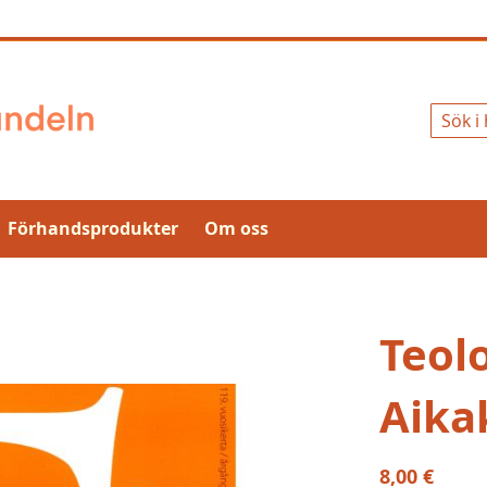
Sök
Förhandsprodukter
Om oss
Teol
Aika
8,00 €