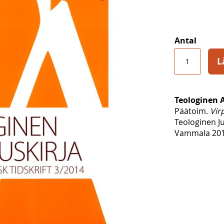
Antal
L
Teologinen 
Päätoim.
Vir
Teologinen J
Vammala 2014