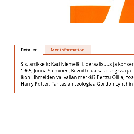
Hoppa
till
Detaljer
Mer information
början
av
Sis. artikkelit: Kati Niemelä, Liberaalisuus ja kons
bildgalleriet
1965; Joona Salminen, Kilvoittelua kaupungissa ja 
ikoni. Ihmeiden vai vallan merkki? Perttu Ollila, Yo
Harry Potter. Fantasian teologiaa Gordon Lynchin