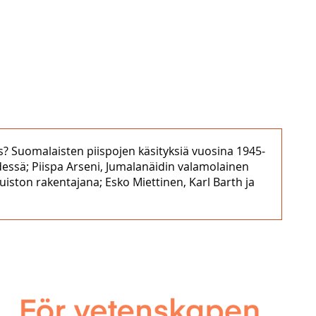
uus? Suomalaisten piispojen käsityksiä vuosina 1945‒
dessä; Piispa Arseni, Jumalanäidin valamolainen
puiston rakentajana; Esko Miettinen, Karl Barth ja