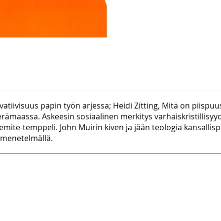
ervatiivisuus papin työn arjessa; Heidi Zitting, Mitä on piisp
erämaassa. Askeesin sosiaalinen merkitys varhaiskristillisyy
semite-temppeli. John Muirin kiven ja jään teologia kansallis
 menetelmällä.