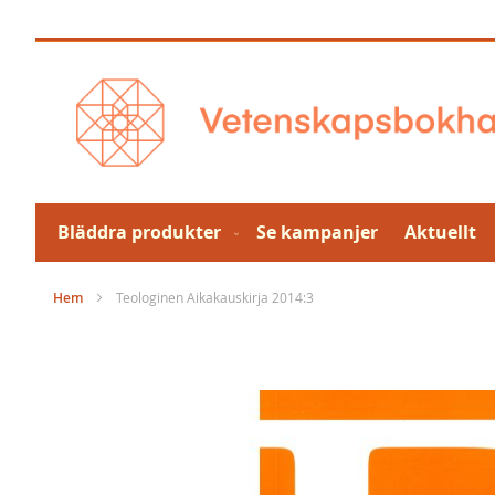
Hoppa
till
innehållet
Bläddra produkter
Se kampanjer
Aktuellt
Hem
Teologinen Aikakauskirja 2014:3
Hoppa
till
slutet
av
bildgalleriet