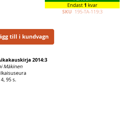
Endast
1
kvar
SKU
195-TA-119:3
ägg till i kundvagn
Aikakauskirja 2014:3
pi Mäkinen
ulkaisuseura
, 95 s.