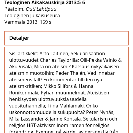
Teologinen Aikakauskirja 2013:5-6
Päätoim.
Outi Lehtipuu
Teologinen Julkaisuseura
Vammala 2013, 159 s.
Detaljer
Sis. artikkelit: Arto Laitinen, Sekularisaation
ulottuvuudet Charles Taylorilla; Olli-Pekka Vainio &
Aku Visala, Mitä on ateismi? Katsaus nykyaikaisen
ateismin muotoihin; Peder Thalén, Vad innebär
ateismens fall? En kommentar till den nya
ateismkritiken; Mikko Sillfors & Hanna
Ronikonmäki, Pyhän muunnelmat. Ateistisen
henkisyyden ulottuvuuksia uudella
vuosituhannella; Tiina Mahlamäki, Onko
uskonnottomuudella sukupuolta? Peter Nynäs,
Mika Lassander & Janne Kontala, Sekularism och
religiös HBT-aktivism inom ramen för religiös
förändring. Exempel på värdet av perspektiv från