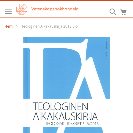
Hoppa
till
Sök
M
innehållet
Hem
Teologinen Aikakauskirja 2013:5-6
Hoppa
till
slutet
av
bildgalleriet