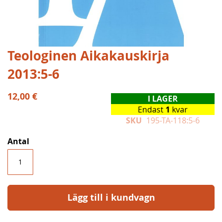
Hoppa
Teologinen Aikakauskirja
till
2013:5-6
början
av
bildgalleriet
12,00 €
I LAGER
Endast
1
kvar
SKU
195-TA-118:5-6
Antal
Lägg till i kundvagn