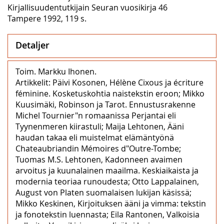
Kirjallisuudentutkijain Seuran vuosikirja 46
Tampere 1992, 119 s.
Detaljer
Toim. Markku Ihonen.
Artikkelit: Päivi Kosonen, Hélène Cixous ja écriture
féminine. Kosketuskohtia naistekstin eroon; Mikko
Kuusimäki, Robinson ja Tarot. Ennustusrakenne
Michel Tournier"n romaanissa Perjantai eli
Tyynenmeren kiirastuli; Maija Lehtonen, Ääni
haudan takaa eli muistelmat elämäntyönä
Chateaubriandin Mémoires d"Outre-Tombe;
Tuomas M.S. Lehtonen, Kadonneen avaimen
arvoitus ja kuunalainen maailma. Keskiaikaista ja
modernia teoriaa runoudesta; Otto Lappalainen,
August von Platen suomalaisen lukijan käsissä;
Mikko Keskinen, Kirjoituksen ääni ja vimma: tekstin
ja fonotekstin luennasta; Eila Rantonen, Valkoisia