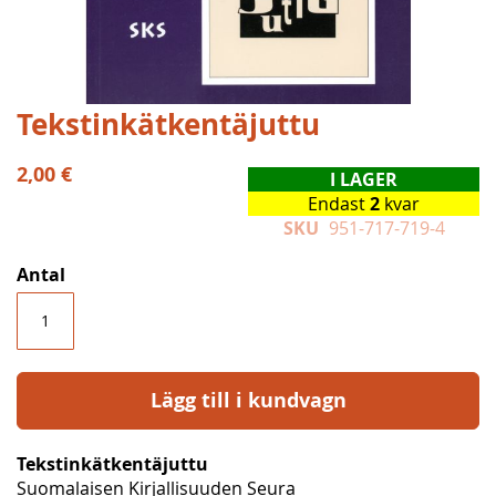
Hoppa
Tekstinkätkentäjuttu
till
början
2,00 €
I LAGER
av
Endast
2
kvar
bildgalleriet
SKU
951-717-719-4
Antal
Lägg till i kundvagn
Tekstinkätkentäjuttu
Suomalaisen Kirjallisuuden Seura