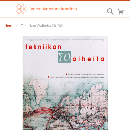
Hoppa
till
Sök
M
innehållet
Hem
Tekniikan Waiheita 2013:2
Hoppa
till
slutet
av
bildgalleriet