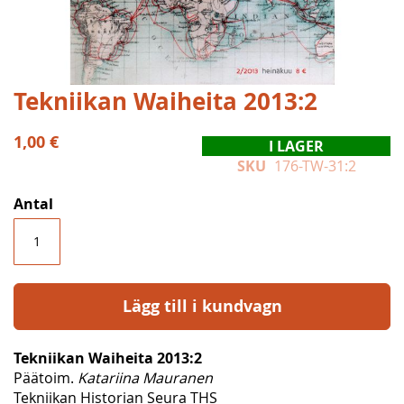
Hoppa
Tekniikan Waiheita 2013:2
till
början
1,00 €
I LAGER
av
SKU
176-TW-31:2
bildgalleriet
Antal
Lägg till i kundvagn
Tekniikan Waiheita 2013:2
Päätoim.
Katariina Mauranen
Tekniikan Historian Seura THS