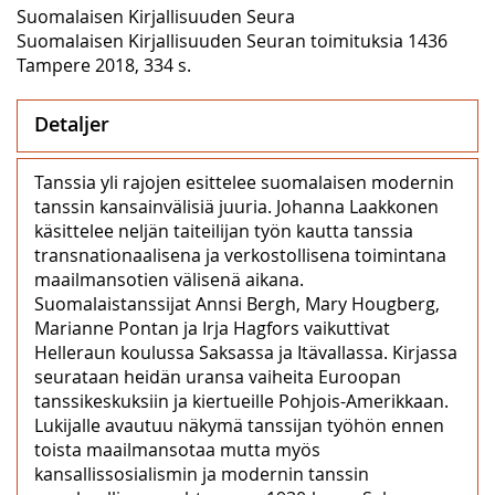
Suomalaisen Kirjallisuuden Seura
Suomalaisen Kirjallisuuden Seuran toimituksia 1436
Tampere 2018, 334 s.
Detaljer
Tanssia yli rajojen esittelee suomalaisen modernin
tanssin kansainvälisiä juuria. Johanna Laakkonen
käsittelee neljän taiteilijan työn kautta tanssia
transnationaalisena ja verkostollisena toimintana
maailmansotien välisenä aikana.
Suomalaistanssijat Annsi Bergh, Mary Hougberg,
Marianne Pontan ja Irja Hagfors vaikuttivat
Helleraun koulussa Saksassa ja Itävallassa. Kirjassa
seurataan heidän uransa vaiheita Euroopan
tanssikeskuksiin ja kiertueille Pohjois-Amerikkaan.
Lukijalle avautuu näkymä tanssijan työhön ennen
toista maailmansotaa mutta myös
kansallissosialismin ja modernin tanssin