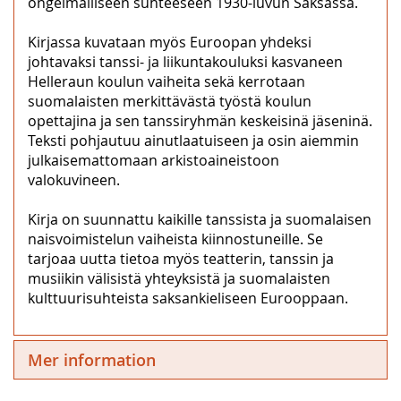
ongelmalliseen suhteeseen 1930-luvun Saksassa.
Kirjassa kuvataan myös Euroopan yhdeksi
johtavaksi tanssi- ja liikuntakouluksi kasvaneen
Helleraun koulun vaiheita sekä kerrotaan
suomalaisten merkittävästä työstä koulun
opettajina ja sen tanssiryhmän keskeisinä jäseninä.
Teksti pohjautuu ainutlaatuiseen ja osin aiemmin
julkaisemattomaan arkistoaineistoon
valokuvineen.
Kirja on suunnattu kaikille tanssista ja suomalaisen
naisvoimistelun vaiheista kiinnostuneille. Se
tarjoaa uutta tietoa myös teatterin, tanssin ja
musiikin välisistä yhteyksistä ja suomalaisten
kulttuurisuhteista saksankieliseen Eurooppaan.
Mer information