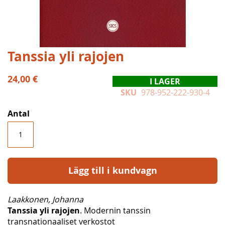
Hoppa
Tanssia yli rajojen
till
början
24,00 €
I LAGER
av
SKU
978-952-222-930-4
bildgalleriet
Antal
Lägg till i kundvagn
Laakkonen, Johanna
Tanssia yli rajojen
. Modernin tanssin
transnationaaliset verkostot