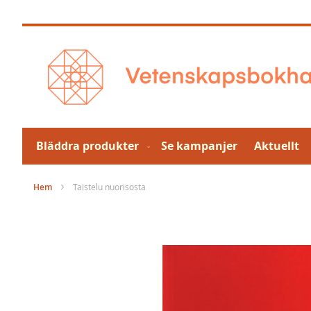
Hoppa
till
innehållet
Bläddra produkter
Se kampanjer
Aktuellt
Hem
Taistelu nuorisosta
Hoppa
till
slutet
av
bildgalleriet