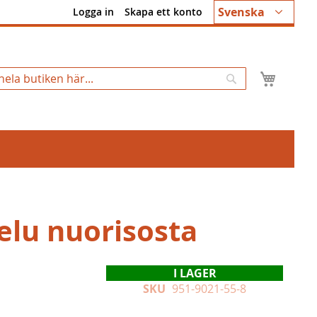
Språk
Svenska
Logga in
Skapa ett konto
Min k
Sök
telu nuorisosta
I LAGER
SKU
951-9021-55-8