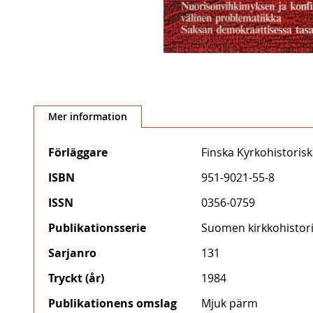
Hoppa
till
Mer information
början
av
Mer
Förläggare
Finska Kyrkohistoris
bildgalleriet
information
ISBN
951-9021-55-8
ISSN
0356-0759
Publikationsserie
Suomen kirkkohistori
Sarjanro
131
Tryckt (år)
1984
Publikationens omslag
Mjuk pärm