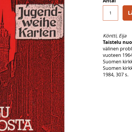
Antal
L
Köntti, Eija
Taistelu nuo
välinen prob
vuoteen 196
Suomen kirkk
Suomen kirkk
1984, 307 s.