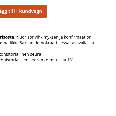
ägg till i kundvagn
risosta
. Nuorisonvihkimyksen ja konfirmaation
lematiikka Saksan demokraattisessa tasavallassa
4
ohistoriallinen seura
ohistoriallisen seuran toimituksia 131