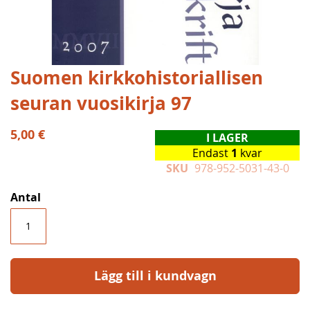
Hoppa
Suomen kirkkohistoriallisen
till
seuran vuosikirja 97
början
av
bildgalleriet
5,00 €
I LAGER
Endast
1
kvar
SKU
978-952-5031-43-0
Antal
Lägg till i kundvagn