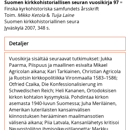
Suomen kirkkohistoriallisen seuran vuosikirja 97
=
Finska kyrkohistoriska samfundets årsskrift
Toim.
Mikko Ketola
&
Tuija Laine
Suomen kirkkohistoriallinen seura
Jyväskylä 2007, 348 s.
Detaljer
Vuosikirja sisältää seuraavat tutkimukset: Jukka
Paarma, Piispuus ja maallinen esivalta Mikael
Agricolan aikana; Kari Tarkiainen, Christian Agricola
ja Ruotsin kirkkopolitiikka Vironmaalla 1583–1586;
Otfried Czaika, Die Konfessionalisierung im
Schwedischen Reich; Heli Kananen, Ortodoksisen
kirkon kohtalon kysymyksiä. Pohdintaa kirkon
asemasta 1940-luvun Suomessa; Juha Meriläinen,
Amerikan luterilaisten kansainvälisen
kiinnostuksen herääminen maailmansotien
välisenä aikana; Piia Latvala, Kansanlähetys kritisoi
Neuvostoliiton ihmisoikeustilannetta; Markku