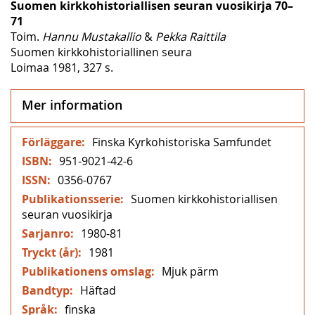
Suomen kirkkohistoriallisen seuran vuosikirja 70–
71
Toim.
Hannu Mustakallio
&
Pekka Raittila
Suomen kirkkohistoriallinen seura
Loimaa 1981, 327 s.
Mer information
Mer
Finska Kyrkohistoriska Samfundet
information
951-9021-42-6
0356-0767
Suomen kirkkohistoriallisen
seuran vuosikirja
1980-81
1981
Mjuk pärm
Häftad
finska