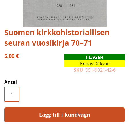
Hoppa
Suomen kirkkohistoriallisen
till
seuran vuosikirja 70–71
början
av
bildgalleriet
5,00 €
I LAGER
Endast
2
kvar
SKU
951-9021-42-6
Antal
Lägg till i kundvagn