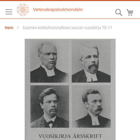
Hoppa
till
Sök
M
innehållet
Hem
Suomen kirkkohistoriallisen seuran vuosikirja 70–71
Hoppa
till
slutet
av
bildgalleriet