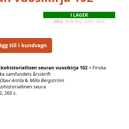
I LAGER
SKU
978-952-5031-70-6
ägg till i kundvagn
ohistoriallisen seuran vuosikirja 102
= Finska
ska samfundets årsskrift
Olavi Antila
&
Milla Bergström
ohistoriallinen seura
2, 260 s.