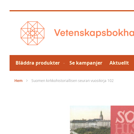
Hoppa
till
innehållet
Bläddra produkter
Se kampanjer
Aktuellt
Hem
Suomen kirkkohistoriallisen seuran vuosikirja 102
Hoppa
till
slutet
av
bildgalleriet