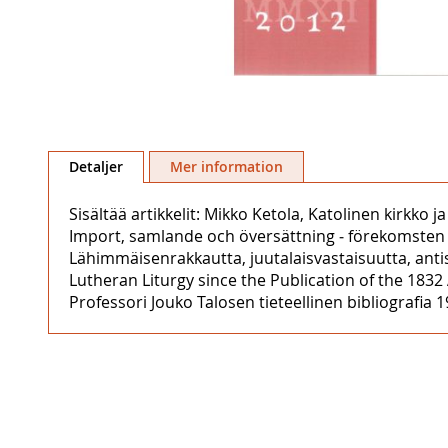
Hoppa
till
Detaljer
Mer information
början
av
Sisältää artikkelit: Mikko Ketola, Katolinen kirkk
bildgalleriet
Import, samlande och översättning ‒ förekomsten av 
Lähimmäisenrakkautta, juutalaisvastaisuutta, ant
Lutheran Liturgy since the Publication of the 1832 A
Professori Jouko Talosen tieteellinen bibliografia 