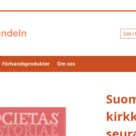
Sök
Förhandsprodukter
Om oss
Suo
kirkk
seur