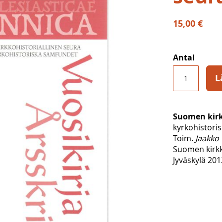
15,00 €
Antal
L
Suomen kirkk
kyrkohistori
Toim.
Jaakko 
Suomen kirkk
Jyväskylä 201