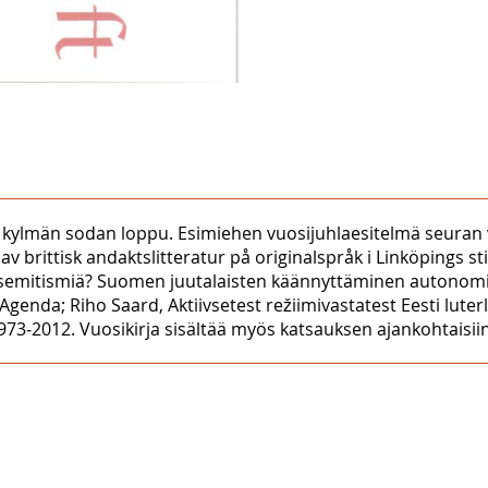
o ja kylmän sodan loppu. Esimiehen vuosijuhlaesitelmä seura
brittisk andaktslitteratur på originalspråk i Linköpings stif
isemitismiä? Suomen juutalaisten käännyttäminen autonomia
genda; Riho Saard, Aktiivsetest režiimivastatest Eesti luterli
1973‒2012. Vuosikirja sisältää myös katsauksen ajankohtaisiin