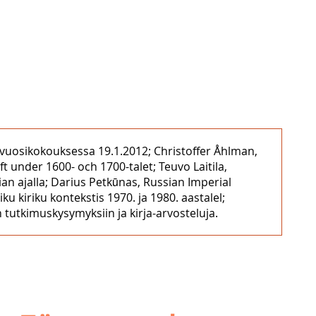
n vuosikokouksessa 19.1.2012; Christoffer Åhlman,
t under 1600- och 1700-talet; Teuvo Laitila,
n ajalla; Darius Petkūnas, Russian Imperial
ku kiriku kontekstis 1970. ja 1980. aastalel;
 tutkimuskysymyksiin ja kirja-arvosteluja.