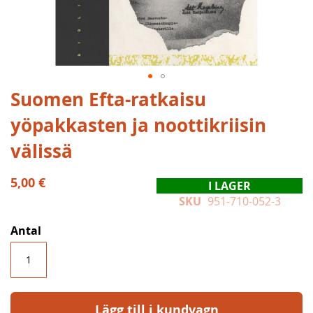
Hoppa
Suomen Efta-ratkaisu
till
yöpakkasten ja noottikriisin
början
av
välissä
bildgalleriet
5,00 €
I LAGER
SKU
951-710-052-3
Antal
Lägg till i kundvagn