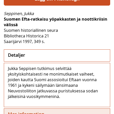
Seppinen, Jukka
Suomen Efta-ratkaisu yöpakkasten ja noottikriisin
välissä
Suomen historiallinen seura
Bibliotheca Historica 21
Saarijärvi 1997, 349 s.
Detaljer
Jukka Seppisen tutkimus selvittää
yksityiskohtaisesti ne monimutkaiset vaiheet,
joiden kautta Suomi assosioitui Eftaan vuonna
1961 ja kykeni säilymään länsimaana
Neuvostoliiton jatkuvassa puristuksessa sodan
jälkeisinä vuosikymmeninä.
Mer information