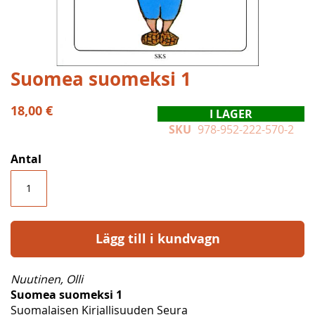
Hoppa
Suomea suomeksi 1
till
början
18,00 €
I LAGER
av
SKU
978-952-222-570-2
bildgalleriet
Antal
Lägg till i kundvagn
Nuutinen, Olli
Suomea suomeksi 1
Suomalaisen Kirjallisuuden Seura