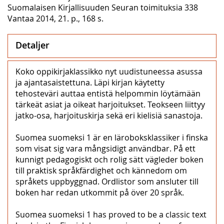
Suomalaisen Kirjallisuuden Seuran toimituksia 338
Vantaa 2014, 21. p., 168 s.
Detaljer
Koko oppikirjaklassikko nyt uudistuneessa asussa
ja ajantasaistettuna. Läpi kirjan käytetty
tehosteväri auttaa entistä helpommin löytämään
tärkeät asiat ja oikeat harjoitukset. Teokseen liittyy
jatko-osa, harjoituskirja sekä eri kielisiä sanastoja.
Suomea suomeksi 1 är en läroboksklassiker i finska
som visat sig vara mångsidigt användbar. På ett
kunnigt pedagogiskt och rolig sätt vägleder boken
till praktisk språkfärdighet och kännedom om
språkets uppbyggnad. Ordlistor som ansluter till
boken har redan utkommit på över 20 språk.
Suomea suomeksi 1 has proved to be a classic text