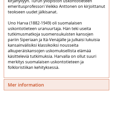
kirjahyllyyn. Turun yliopiston uskontotieteen
emeritusprofessori Veikko Anttonen on kirjoittanut
teokseen uudet jälkisanat.
Uno Harva (1882-1949) oli suomalaisen
uskontotieteen uranuurtaja. Hän teki useita
tutkimusmatkoja suomensukuisten kansojen
pariin Siperiaan ja Itä-Venäjälle ja julkaisi lukuisia
kansainvälisiksi klassikoiksi nousseita
alkuperäiskansojen uskomuksellista elämää
käsitteleviä tutkimuksia. Harvalla on ollut suuri
merkitys suomalaisen uskontotieteen ja
folkloristiikan kehityksessä.
Mer information