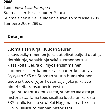
2008
Toim.
Eeva-Liisa Haanpää
Suomalaisen Kirjallisuuden Seura
Suomalaisen Kirjallisuuden Seuran Toimituksia 1209
Tampere 2009, 289 s.
Detaljer
Suomalaisen Kirjallisuuden Seuran
alkuvuosikymmenien julkaisut olivat paljolti oppi- ja
tietokirjoja, sanakirjoja sekä suomennettuja
klassikoita. Seura oli myös ensimmäinen
suomenkielisen kaunokirjallisuuden kustantaja.
Nykyään SKS on Suomen suurin humanistinen
tiede-ja tietokirjojen kustantaja, joka julkaisee
nimekkeitä kansanperinteestä,
kirjallisuudentutkimuksesta, suomen kielestä ja
historiasta. Tämä teos sisältää luettelon kaikista
SKS:n julkaisuista sekä Kai Häggmanin artikkelin
SKS:n julkaisutoiminnan historiasta.