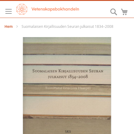
Hoppa
till
Sök
M
innehållet
Hem
Suomalaisen Kirjallisuuden Seuran julkaisut 1834–2008
Hoppa
till
slutet
av
bildgalleriet