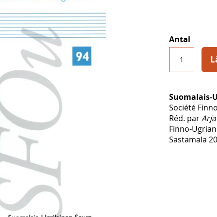
Antal
L
Suomalais-U
Société Finn
Réd. par
Arj
Finno-Ugrian
Sastamala 20