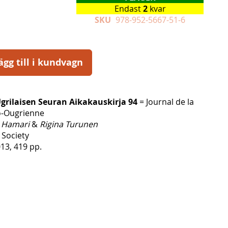
Endast
2
kvar
SKU
978-952-5667-51-6
ägg till i kundvagn
grilaisen Seuran Aikakauskirja 94
= Journal de la
o-Ougrienne
a Hamari
&
Rigina Turunen
 Society
13, 419 pp.