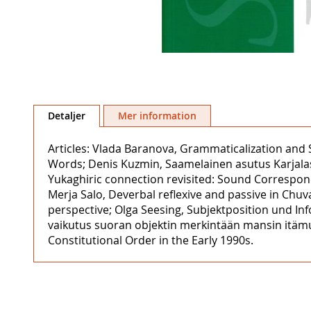
Hoppa
till
Detaljer
Mer information
början
av
Articles: Vlada Baranova, Grammaticalization and S
bildgalleriet
Words; Denis Kuzmin, Saamelainen asutus Karjalassa
Yukaghiric connection revisited: Sound Corresponde
Merja Salo, Deverbal reflexive and passive in Chuv
perspective; Olga Seesing, Subjektposition und I
vaikutus suoran objektin merkintään mansin itämu
Constitutional Order in the Early 1990s.