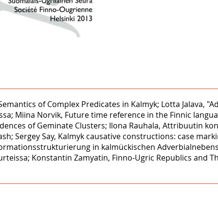
emantics of Complex Predicates in Kalmyk; Lotta Jalava, "Ad
; Miina Norvik, Future time reference in the Finnic language
nces of Geminate Clusters; Ilona Rauhala, Attribuutin kongr
ash; Sergey Say, Kalmyk causative constructions: case marki
nformationsstrukturierung in kalmückischen Adverbialneben
rteissa; Konstantin Zamyatin, Finno-Ugric Republics and Th