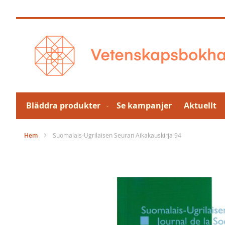
Hoppa
till
innehållet
Bläddra produkter
Se kampanjer
Aktuellt
Hem
Suomalais-Ugrilaisen Seuran Aikakauskirja 94
Hoppa
till
slutet
av
bildgalleriet