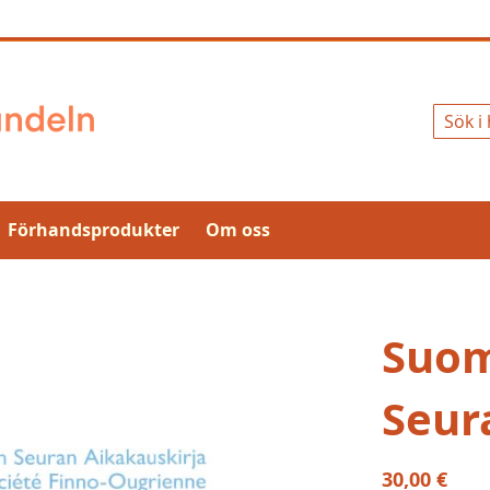
Sök
Förhandsprodukter
Om oss
Suom
Seur
30,00 €