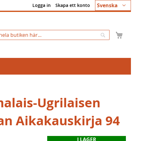
Språk
Svenska
Logga in
Skapa ett konto
Min k
Sök
alais-Ugrilaisen
an Aikakauskirja 94
I LAGER