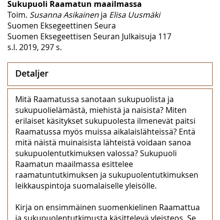
Sukupuoli Raamatun maailmassa
Toim.
Susanna Asikainen
ja
Elisa Uusmäki
Suomen Eksegeettinen Seura
Suomen Eksegeettisen Seuran Julkaisuja 117
s.l. 2019, 297 s.
Detaljer
Mitä Raamatussa sanotaan sukupuolista ja
sukupuolielämästä, miehistä ja naisista? Miten
erilaiset käsitykset sukupuolesta ilmenevät paitsi
Raamatussa myös muissa aikalaislähteissä? Entä
mitä näistä muinaisista lähteistä voidaan sanoa
sukupuolentutkimuksen valossa? Sukupuoli
Raamatun maailmassa esittelee
raamatuntutkimuksen ja sukupuolentutkimuksen
leikkauspintoja suomalaiselle yleisölle.
Kirja on ensimmäinen suomenkielinen Raamattua
ja sukupuolentutkimusta käsittelevä yleisteos. Se