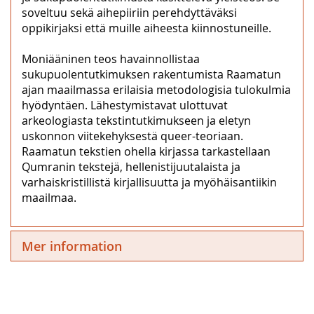
soveltuu sekä aihepiiriin perehdyttäväksi
oppikirjaksi että muille aiheesta kiinnostuneille.
Moniääninen teos havainnollistaa
sukupuolentutkimuksen rakentumista Raamatun
ajan maailmassa erilaisia metodologisia tulokulmia
hyödyntäen. Lähestymistavat ulottuvat
arkeologiasta tekstintutkimukseen ja eletyn
uskonnon viitekehyksestä queer-teoriaan.
Raamatun tekstien ohella kirjassa tarkastellaan
Qumranin tekstejä, hellenistijuutalaista ja
varhaiskristillistä kirjallisuutta ja myöhäisantiikin
maailmaa.
Mer information