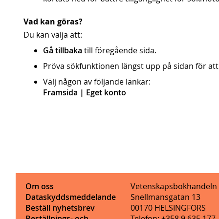
Vad kan göras?
Du kan välja att:
Gå tillbaka
till föregående sida.
Pröva sökfunktionen längst upp på sidan för at
Välj någon av följande länkar:
Framsida
|
Eget konto
Om oss
Vetenskapsbokhandeln
Dataskyddsmeddelande
Snellmansgatan 13
Beställ nyhetsbrev
00170 HELSINGFORS
Beställnings- och
Telefon: +358 9 635 177