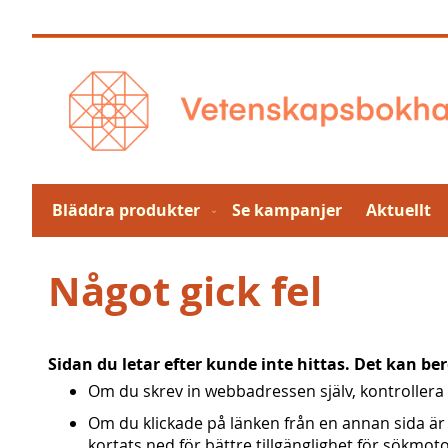
Hoppa
till
innehållet
Bläddra produkter
Se kampanjer
Aktuellt
Något gick fel
Sidan du letar efter kunde inte hittas. Det kan be
Om du skrev in webbadressen själv, kontrollera a
Om du klickade på länken från en annan sida är
kortats ned för bättre tillgänglighet för sökmoto