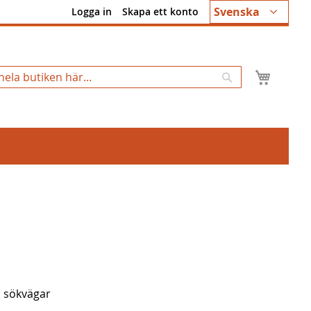
Språk
Svenska
Logga in
Skapa ett konto
Min k
Sök
s sökvägar