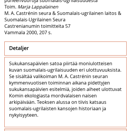
puheenvuoroja suomalais-ugrilaisuudesta
Toim.
Marja Lappalainen
M. A. Castrénin seura & Suomalais-ugrilainen laitos &
Suomalais-Ugrilainen Seura
Castrenianumin toimitteita 57
Vammala 2000, 207 s.
Detaljer
Sukukansapäivien satoa piirtää moniulotteisen
kuvan suomalais-ugrilaisuuden eri ulottuvuuksista.
Se sisältää valikoiman M. A. Castrénin seuran
kymmenvuotisen toiminnan aikana pidettyjen
sukukansapäivien esitelmiä, joiden aiheet ulottuvat
Komin ekologiasta mordvalaisen naisen
arkipäivään. Teoksen alussa on tiivis katsaus
suomalais-ugrilaisten kansojen historiaan ja
nykyisyyteen.