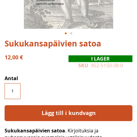
Hoppa
Sukukansapäivien satoa
till
början
12,00 €
I LAGER
av
SKU
952-5150-38-0
bildgalleriet
Antal
Lägg till i kundvagn
Sukukansapäivien satoa
. Kirjoituksia ja