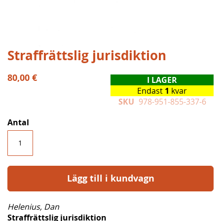
Hoppa
Straffrättslig jurisdiktion
till
början
80,00 €
I LAGER
av
Endast
1
kvar
bildgalleriet
SKU
978-951-855-337-6
Antal
Lägg till i kundvagn
Helenius, Dan
Straffrättslig jurisdiktion