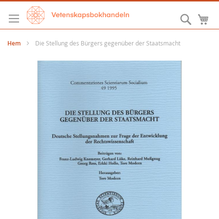
Hoppa
till
Sök
M
innehållet
Hem
Die Stellung des Bürgers gegenüber der Staatsmacht
Hoppa
till
slutet
av
bildgalleriet