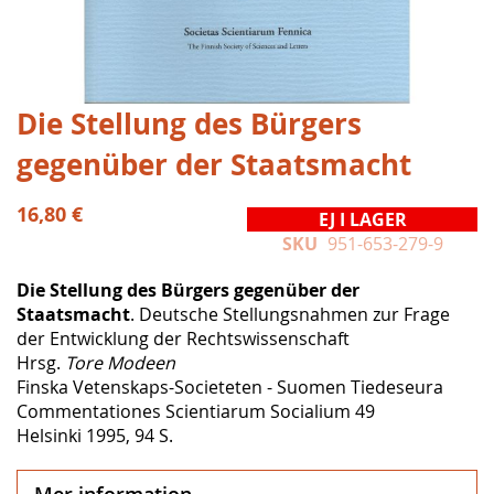
Hoppa
Die Stellung des Bürgers
till
gegenüber der Staatsmacht
början
av
bildgalleriet
16,80 €
EJ I LAGER
SKU
951-653-279-9
Die Stellung des Bürgers gegenüber der
Staatsmacht
. Deutsche Stellungsnahmen zur Frage
der Entwicklung der Rechtswissenschaft
Hrsg.
Tore Modeen
Finska Vetenskaps-Societeten - Suomen Tiedeseura
Commentationes Scientiarum Socialium 49
Helsinki 1995, 94 S.
Mer information