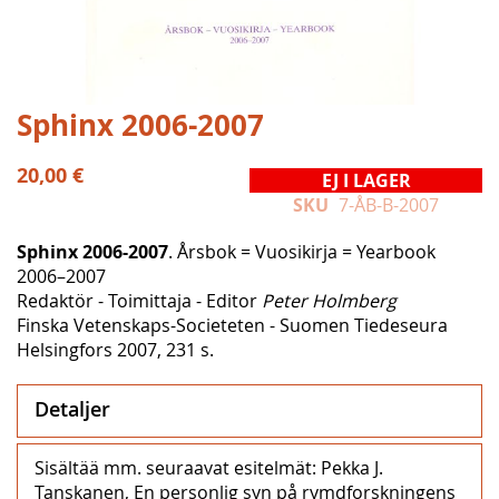
Hoppa
Sphinx 2006-2007
till
början
20,00 €
EJ I LAGER
av
SKU
7-ÅB-B-2007
bildgalleriet
Sphinx 2006-2007
. Årsbok = Vuosikirja = Yearbook
2006–2007
Redaktör - Toimittaja - Editor
Peter Holmberg
Finska Vetenskaps-Societeten - Suomen Tiedeseura
Helsingfors 2007, 231 s.
Detaljer
Sisältää mm. seuraavat esitelmät: Pekka J.
Tanskanen, En personlig syn på rymdforskningens