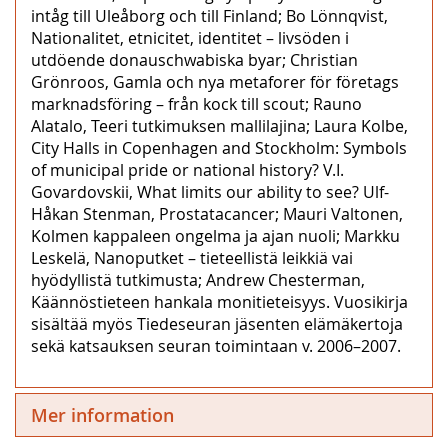
intåg till Uleåborg och till Finland; Bo Lönnqvist,
Nationalitet, etnicitet, identitet – livsöden i
utdöende donauschwabiska byar; Christian
Grönroos, Gamla och nya metaforer för företags
marknadsföring – från kock till scout; Rauno
Alatalo, Teeri tutkimuksen mallilajina; Laura Kolbe,
City Halls in Copenhagen and Stockholm: Symbols
of municipal pride or national history? V.I.
Govardovskii, What limits our ability to see? Ulf-
Håkan Stenman, Prostatacancer; Mauri Valtonen,
Kolmen kappaleen ongelma ja ajan nuoli; Markku
Leskelä, Nanoputket – tieteellistä leikkiä vai
hyödyllistä tutkimusta; Andrew Chesterman,
Käännöstieteen hankala monitieteisyys. Vuosikirja
sisältää myös Tiedeseuran jäsenten elämäkertoja
sekä katsauksen seuran toimintaan v. 2006–2007.
Mer information