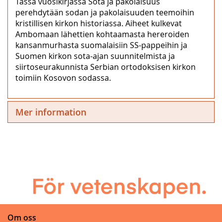
Tässä vuosikirjassa Sota ja pakolaisuus
perehdytään sodan ja pakolaisuuden teemoihin
kristillisen kirkon historiassa. Aiheet kulkevat
Ambomaan lähettien kohtaamasta hereroiden
kansanmurhasta suomalaisiin SS-pappeihin ja
Suomen kirkon sota-ajan suunnitelmista ja
siirtoseurakunnista Serbian ortodoksisen kirkon
toimiin Kosovon sodassa.
Mer information
Om oss