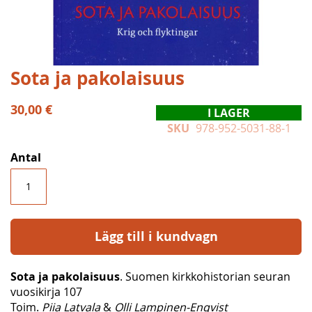
Hoppa
Sota ja pakolaisuus
till
början
30,00 €
I LAGER
av
SKU
978-952-5031-88-1
bildgalleriet
Antal
Lägg till i kundvagn
Sota ja pakolaisuus
. Suomen kirkkohistorian seuran
vuosikirja 107
Toim.
Piia Latvala
&
Olli Lampinen-Enqvist