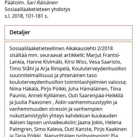
Päätoim.
Sari Räisänen
Sosiaalilääketieteen yhdistys
s.l. 2018, 101-181 s.
Detaljer
Sosiaalilääketieteellinen Aikakauslehti 2/2018
sisältää mm. seuraavat artikkelit: Marjut Frantsi-
Lankia, Hanne Kivimäki, Kirsi Wiss, Vesa Saaristo,
Timo Ståhl ja Arja Rimpelä, Kouluterveydenhuollon
suunnitelmallisuus ja yhtenäinen taso
kouluterveydenhuollon toimintaohjelmien valossa;
Niina Häkälä, Pirjo Pölkki, Juha Hämäläinen, Tiina
Paunio, Anneli Kylliäinen, Outi Saarenpää-Heikkilä
ja Juulia Paavonen , Äidin vanhemmuustyylin ja
vanhemmuuden stressin ja vanhempien
nukuttamistyylin yhteys kahdeksan kuukauden
ikäisen lapsen univaikeuksiin; Jaana Jokio, Helena
Palmgren, Simo Kaleva, Outi Kanste, Pirjo Kaakinen
ja Tarja Pölkki , Naisyrittäjien työhyvinvointi; Pia