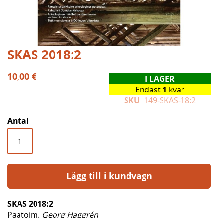
Hoppa
SKAS 2018:2
till
början
10,00 €
I LAGER
av
Endast
1
kvar
bildgalleriet
SKU
149-SKAS-18:2
Antal
Lägg till i kundvagn
SKAS 2018:2
Päätoim.
Georg Haggrén