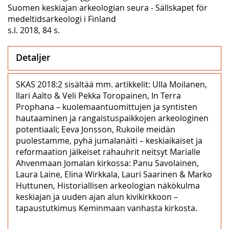
Suomen keskiajan arkeologian seura - Sällskapet för
medeltidsarkeologi i Finland
s.l. 2018, 84 s.
Detaljer
SKAS 2018:2 sisältää mm. artikkelit: Ulla Moilanen,
llari Aalto & Veli Pekka Toropainen, In Terra
Prophana – kuolemaantuomittujen ja syntisten
hautaaminen ja rangaistuspaikkojen arkeologinen
potentiaali; Eeva Jonsson, Rukoile meidän
puolestamme, pyhä jumalanäiti – keskiaikaiset ja
reformaation jälkeiset rahauhrit neitsyt Marialle
Ahvenmaan Jomalan kirkossa: Panu Savolainen,
Laura Laine, Elina Wirkkala, Lauri Saarinen & Marko
Huttunen, Historiallisen arkeologian näkökulma
keskiajan ja uuden ajan alun kivikirkkoon –
tapaustutkimus Keminmaan vanhasta kirkosta.