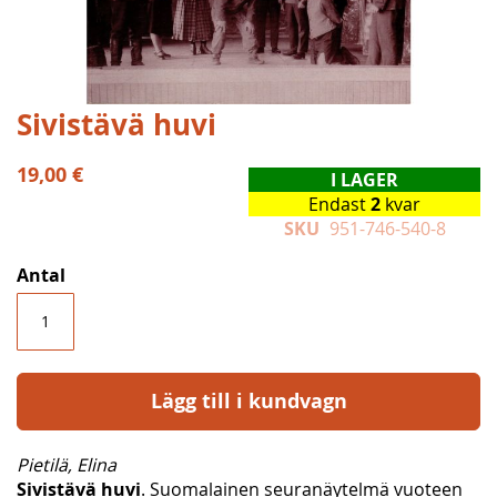
Hoppa
Sivistävä huvi
till
början
19,00 €
I LAGER
av
Endast
2
kvar
bildgalleriet
SKU
951-746-540-8
Antal
Lägg till i kundvagn
Pietilä, Elina
Sivistävä huvi
. Suomalainen seuranäytelmä vuoteen