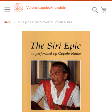
Hoppa
till
Sök
M
innehållet
Hem
Siri Epic as performed by Gopala Naika
Hoppa
till
slutet
av
bildgalleriet