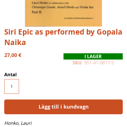
Hoppa
Siri Epic as performed by Gopala
till
Naika
början
av
bildgalleriet
27,00 €
I LAGER
SKU
951-41-0817-5
Antal
Lägg till i kundvagn
Honko, Lauri