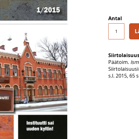
Antal
L
Siirtolaisuu
Päätoim.
Ism
Siirtolaisuusi
s.l. 2015, 65 s