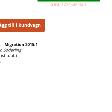
SKU
1214-SM-42:1
ägg till i kundvagn
s – Migration 2015:1
o Söderling
nstituutti
.