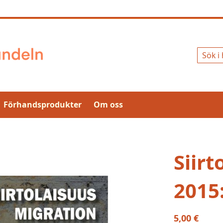
Sök
Förhandsprodukter
Om oss
Siirt
2015
5,00 €