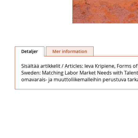
Hoppa
till
Detaljer
Mer information
början
av
Sisältää artikkelit / Articles: Ieva Kripiene, For
bildgalleriet
Sweden: Matching Labor Market Needs with Talen
omavarais- ja muuttoliikemalleihin perustuva tark