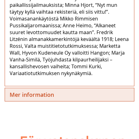
paikallissijailmauksista; Minna Hjort, “Nyt mun
täytyy kyllä vaihtaa rekisteriä, eli siis vittu!”.
Voimasanankäytöstä Mikko Rimmisen
Pussikaljaromaanissa; Anne Heimo, “Alkaneet
suuret levottomuudet kautta maan”. Fredrik
Litzénin almanakkamerkintöjä keväältä 1918; Leena
Rossi, Valta muistitietotutkimuksessa; Marketta
Wall, Hyvon Kudeneule Oy valloitti Hangon; Marja
Vanha-Similä, Työjuhdasta kilpaurheilijaksi –
kansallishevosen vaiheita; Tommi Kurki,
Variaatiotutkimuksen nykynäkymiä.
Mer information