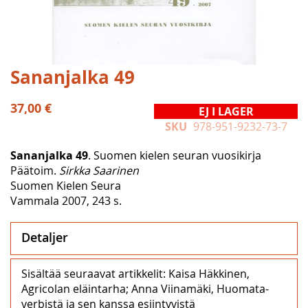
Hoppa
Sananjalka 49
till
början
37,00 €
EJ I LAGER
av
SKU
978-951-9232-73-7
bildgalleriet
Sananjalka 49
. Suomen kielen seuran vuosikirja
Päätoim.
Sirkka Saarinen
Suomen Kielen Seura
Vammala 2007, 243 s.
Detaljer
Sisältää seuraavat artikkelit: Kaisa Häkkinen,
Agricolan eläintarha; Anna Viinamäki, Huomata-
verbistä ja sen kanssa esiintyvistä