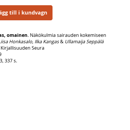
ägg till i kundvagn
las, omainen
. Näkökulmia sairauden kokemiseen
iisa Honkasalo, Ilka Kangas
&
Ullamaija Seppälä
Kirjallisuuden Seura
9
, 337 s.