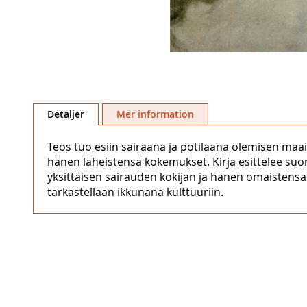
Hoppa
till
Detaljer
Mer information
början
av
Teos tuo esiin sairaana ja potilaana olemisen maail
bildgalleriet
hänen läheistensä kokemukset. Kirja esittelee suo
yksittäisen sairauden kokijan ja hänen omaistensa 
tarkastellaan ikkunana kulttuuriin.