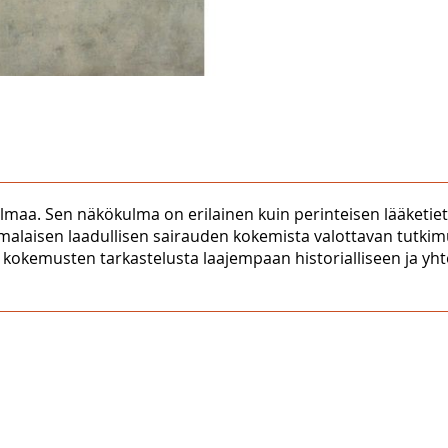
maa. Sen näkökulma on erilainen kuin perinteisen lääketieteen
malaisen laadullisen sairauden kokemista valottavan tutkim
kokemusten tarkastelusta laajempaan historialliseen ja yhte