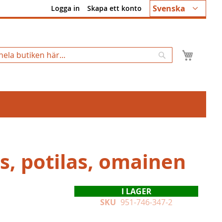
Språk
Svenska
Logga in
Skapa ett konto
Min k
Sök
s, potilas, omainen
I LAGER
SKU
951-746-347-2