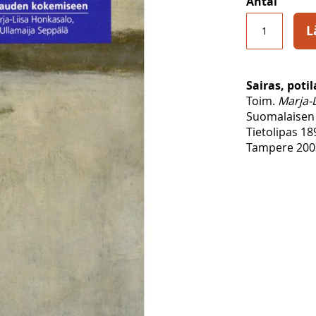
Antal
L
Sairas, poti
Toim.
Marja-L
Suomalaisen 
Tietolipas 18
Tampere 2003