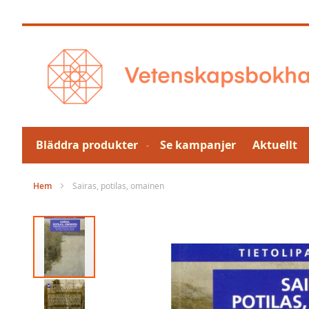
Hoppa
till
innehållet
Bläddra produkter
Se kampanjer
Aktuellt
Hem
Sairas, potilas, omainen
Hoppa
till
slutet
av
bildgalleriet