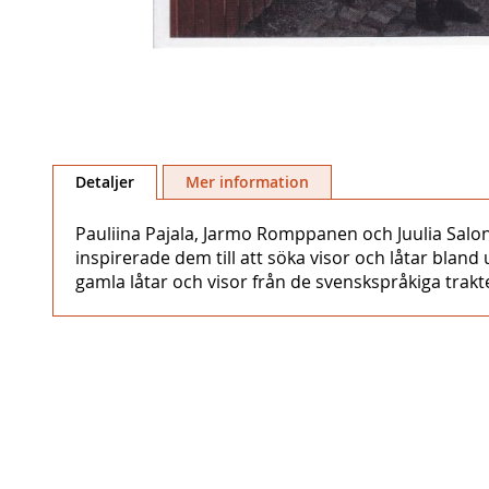
Hoppa
till
Detaljer
Mer information
början
av
Pauliina Pajala, Jarmo Romppanen och Juulia Salo
bildgalleriet
inspirerade dem till att söka visor och låtar bland
gamla låtar och visor från de svenskspråkiga trakt