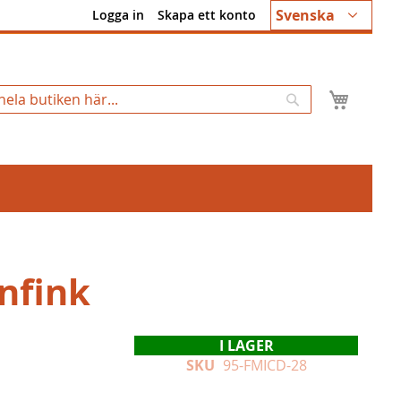
Språk
Svenska
Logga in
Skapa ett konto
Min k
Sök
nfink
I LAGER
SKU
95-FMICD-28