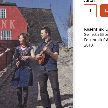
Antal
L
Rosenfink
. 
Svenska litte
Folkmusik fr
2013,