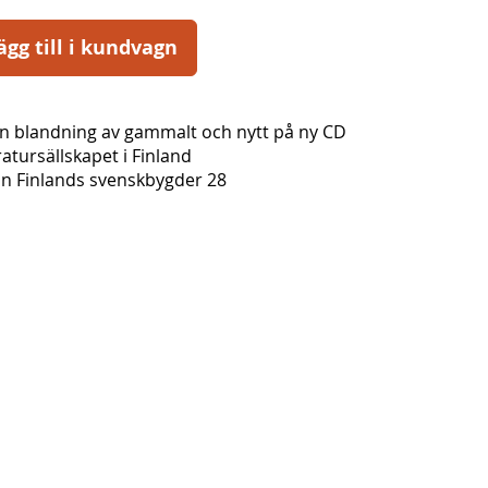
ägg till i kundvagn
En blandning av gammalt och nytt på ny CD
ratursällskapet i Finland
ån Finlands svenskbygder 28