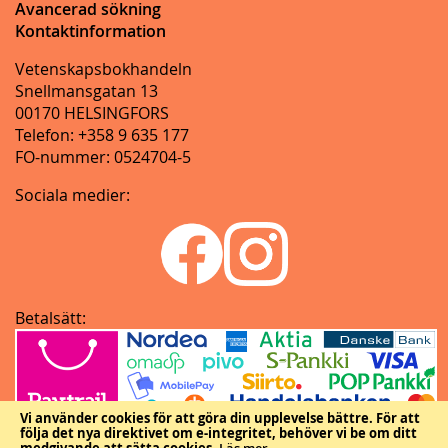
Avancerad sökning
Kontaktinformation
Vetenskapsbokhandeln
Snellmansgatan 13
00170 HELSINGFORS
Telefon: +358 9 635 177
FO-nummer: 0524704-5
Sociala medier:
Betalsätt:
Vi använder cookies för att göra din upplevelse bättre.
För att
följa det nya direktivet om e-integritet, behöver vi be om ditt