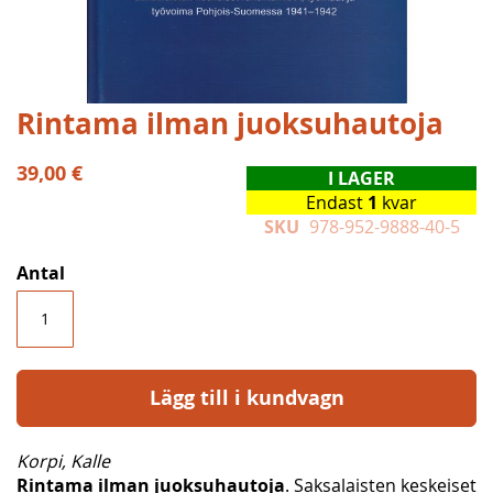
Hoppa
Rintama ilman juoksuhautoja
till
början
39,00 €
I LAGER
av
Endast
1
kvar
bildgalleriet
SKU
978-952-9888-40-5
Antal
Lägg till i kundvagn
Korpi, Kalle
Rintama ilman juoksuhautoja
. Saksalaisten keskeiset