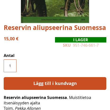
Hoppa
Reservin aliupseerina Suomessa
till
början
15,00 €
I LAGER
av
SKU
951-746-661-7
bildgalleriet
Antal
Lägg till i kundvagn
Reservin aliupseerina Suomessa
. Muistitietoa
itsenäisyyden ajalta
Toim.
Pekka Allonen