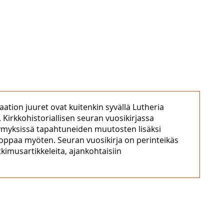
ation juuret ovat kuitenkin syvällä Lutheria
 Kirkkohistoriallisen seuran vuosikirjassa
ysymyksissä tapahtuneiden muutosten lisäksi
ooppaa myöten. Seuran vuosikirja on perinteikäs
tkimusartikkeleita, ajankohtaisiin