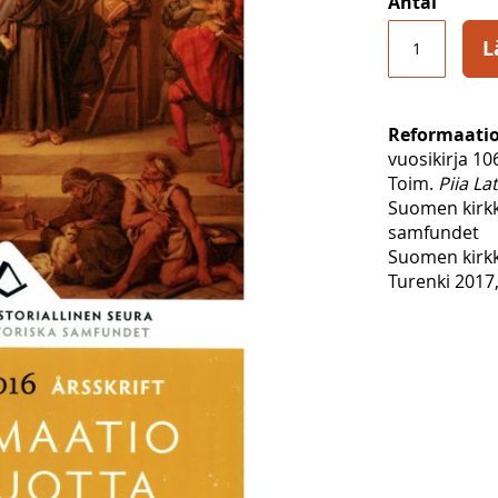
Antal
L
Reformaatio
vuosikirja 10
Toim.
Piia La
Suomen kirkko
samfundet
Suomen kirkk
Turenki 2017,