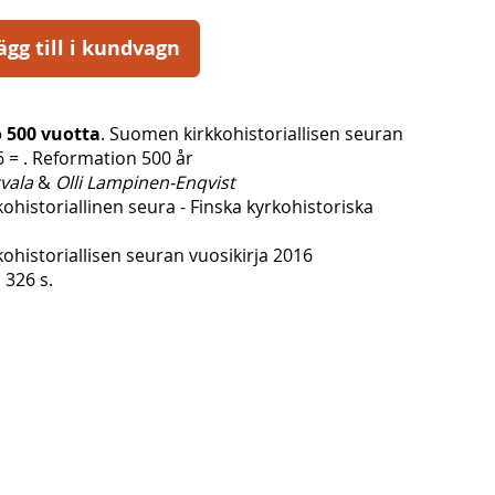
ägg till i kundvagn
 500 vuotta
. Suomen kirkkohistoriallisen seuran
6 = . Reformation 500 år
tvala
&
Olli Lampinen-Enqvist
historiallinen seura - Finska kyrkohistoriska
ohistoriallisen seuran vuosikirja 2016
 326 s.