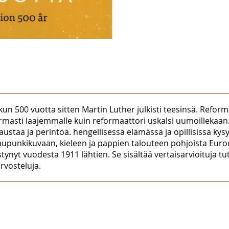
n 500 vuotta sitten Martin Luther julkisti teesinsä. Reforma
armasti laajemmalle kuin reformaattori uskalsi uumoillekaan.
austaa ja perintöä. hengellisessä elämässä ja opillisissa k
kaupunkikuvaan, kieleen ja pappien talouteen pohjoista Eur
tynyt vuodesta 1911 lähtien. Se sisältää vertaisarvioituja tu
rvosteluja.