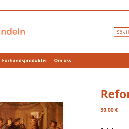
Sök
Förhandsprodukter
Om oss
Refo
30,00 €