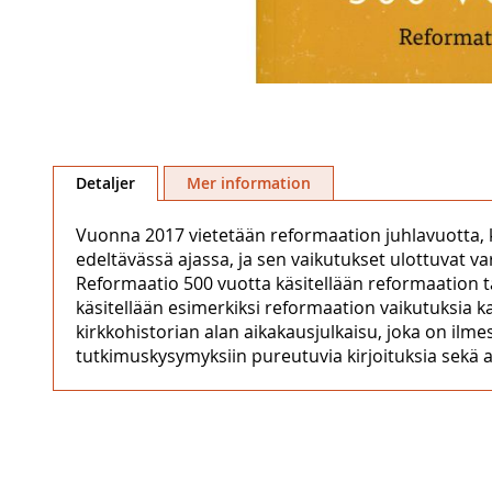
Hoppa
till
Detaljer
Mer information
början
av
Vuonna 2017 vietetään reformaation juhlavuotta, ku
bildgalleriet
edeltävässä ajassa, ja sen vaikutukset ulottuvat v
Reformaatio 500 vuotta käsitellään reformaation t
käsitellään esimerkiksi reformaation vaikutuksia 
kirkkohistorian alan aikakausjulkaisu, joka on ilmes
tutkimuskysymyksiin pureutuvia kirjoituksia sekä a