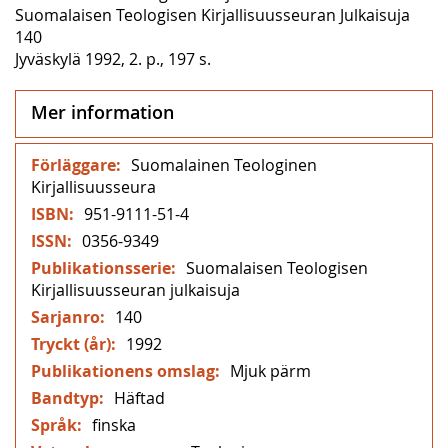
Suomalaisen Teologisen Kirjallisuusseuran Julkaisuja
140
Jyväskylä 1992, 2. p., 197 s.
Mer information
Mer
Suomalainen Teologinen
information
Kirjallisuusseura
951-9111-51-4
0356-9349
Suomalaisen Teologisen
Kirjallisuusseuran julkaisuja
140
1992
Mjuk pärm
Häftad
finska