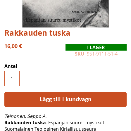
Hoppa
Rakkauden tuska
till
början
16,00 €
I LAGER
av
SKU
951-9111-51-4
bildgalleriet
Antal
Lägg till i kundvagn
Teinonen, Seppo A.
Rakkauden tuska
. Espanjan suuret mystikot
Suomalainen Teologinen Kirjallisuusseura