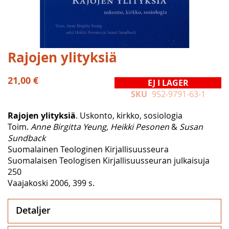
Hoppa
Rajojen ylityksiä
till
början
21,00 €
EJ I LAGER
av
SKU
952-9791-63-1
bildgalleriet
Rajojen ylityksiä
. Uskonto, kirkko, sosiologia
Toim.
Anne Birgitta Yeung, Heikki Pesonen
&
Susan
Sundback
Suomalainen Teologinen Kirjallisuusseura
Suomalaisen Teologisen Kirjallisuusseuran julkaisuja
250
Vaajakoski 2006, 399 s.
Detaljer