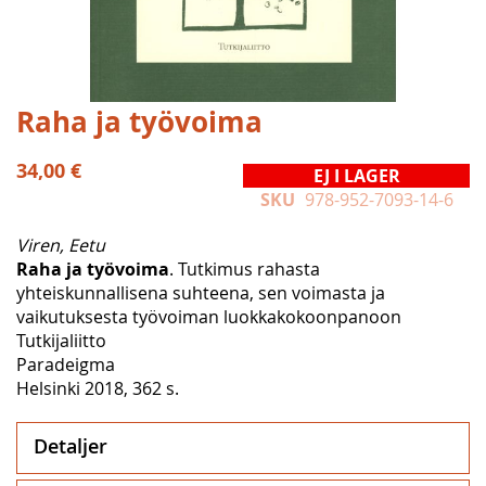
Hoppa
Raha ja työvoima
till
början
34,00 €
EJ I LAGER
av
SKU
978-952-7093-14-6
bildgalleriet
Viren, Eetu
Raha ja työvoima
. Tutkimus rahasta
yhteiskunnallisena suhteena, sen voimasta ja
vaikutuksesta työvoiman luokkakokoonpanoon
Tutkijaliitto
Paradeigma
Helsinki 2018, 362 s.
Detaljer