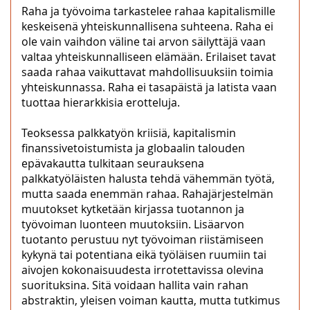
Raha ja työvoima tarkastelee rahaa kapitalismille
keskeisenä yhteiskunnallisena suhteena. Raha ei
ole vain vaihdon väline tai arvon säilyttäjä vaan
valtaa yhteiskunnalliseen elämään. Erilaiset tavat
saada rahaa vaikuttavat mahdollisuuksiin toimia
yhteiskunnassa. Raha ei tasapäistä ja latista vaan
tuottaa hierarkkisia erotteluja.
Teoksessa palkkatyön kriisiä, kapitalismin
finanssivetoistumista ja globaalin talouden
epävakautta tulkitaan seurauksena
palkkatyöläisten halusta tehdä vähemmän työtä,
mutta saada enemmän rahaa. Rahajärjestelmän
muutokset kytketään kirjassa tuotannon ja
työvoiman luonteen muutoksiin. Lisäarvon
tuotanto perustuu nyt työvoiman riistämiseen
kykynä tai potentiana eikä työläisen ruumiin tai
aivojen kokonaisuudesta irrotettavissa olevina
suorituksina. Sitä voidaan hallita vain rahan
abstraktin, yleisen voiman kautta, mutta tutkimus