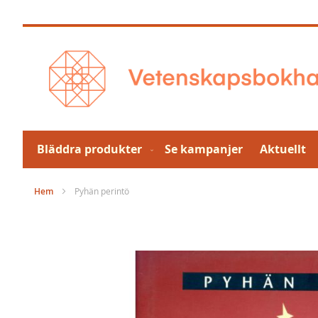
Hoppa
till
innehållet
Bläddra produkter
Se kampanjer
Aktuellt
Hem
Pyhän perintö
Hoppa
till
slutet
av
bildgalleriet