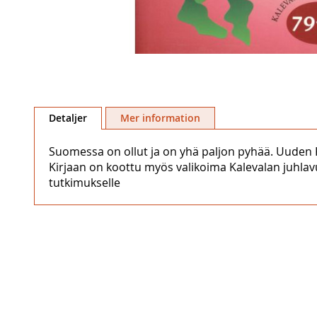
Hoppa
till
Detaljer
Mer information
början
av
Suomessa on ollut ja on yhä paljon pyhää. Uuden 
bildgalleriet
Kirjaan on koottu myös valikoima Kalevalan juhla
tutkimukselle