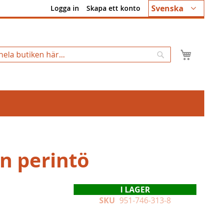
Språk
Svenska
Logga in
Skapa ett konto
Min k
Sök
n perintö
I LAGER
SKU
951-746-313-8