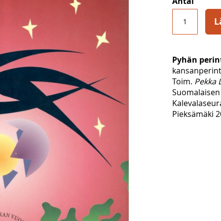
Antal
L
Pyhän perin
kansanperint
Toim.
Pekka 
Suomalaisen 
Kalevalaseur
Pieksämäki 20