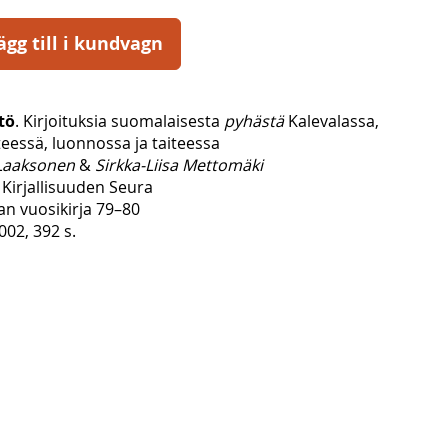
ägg till i kundvagn
tö
. Kirjoituksia suomalaisesta
pyhästä
Kalevalassa,
eessä, luonnossa ja taiteessa
Laaksonen
&
Sirkka-Liisa Mettomäki
Kirjallisuuden Seura
an vuosikirja 79–80
02, 392 s.