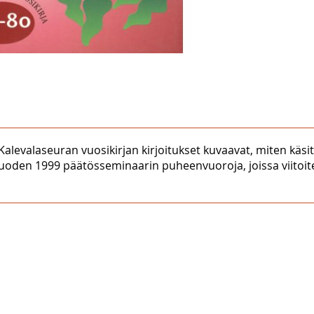
Kalevalaseuran vuosikirjan kirjoitukset kuvaavat, miten kä
vuoden 1999 päätösseminaarin puheenvuoroja, joissa viitoit