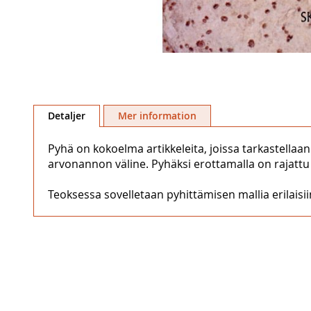
Hoppa
till
Detaljer
Mer information
början
av
Pyhä on kokoelma artikkeleita, joissa tarkastella
bildgalleriet
arvonannon väline. Pyhäksi erottamalla on rajattu n
Teoksessa sovelletaan pyhittämisen mallia erilaisi