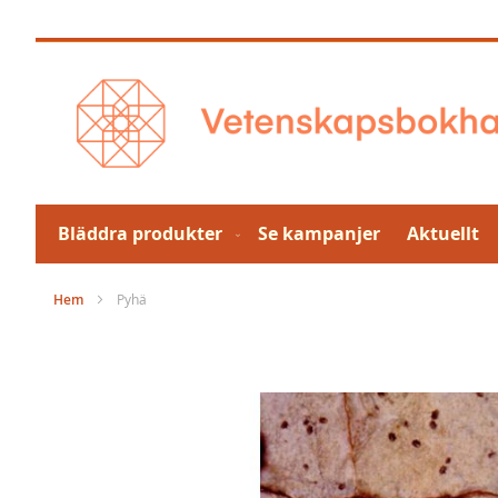
Hoppa
till
innehållet
Bläddra produkter
Se kampanjer
Aktuellt
Hem
Pyhä
Hoppa
till
slutet
av
bildgalleriet