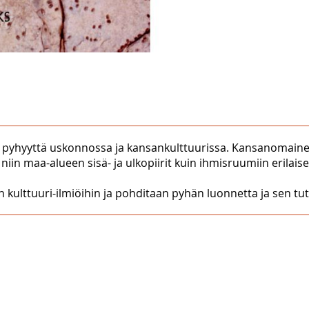
an pyhyyttä uskonnossa ja kansankulttuurissa. Kansanomaine
iin maa-alueen sisä- ja ulkopiirit kuin ihmisruumiin erilaise
in kulttuuri-ilmiöihin ja pohditaan pyhän luonnetta ja sen t