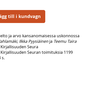
ägg till i kundvagn
 kielto ja arvo kansanomaisessa uskonnossa
ahlamäki, Ilkka Pyysiäinen
ja
Teemu Taira
Kirjallisuuden Seura
Kirjallisuuden Seuran toimituksia 1199
 s.