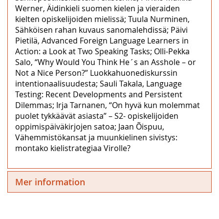
Werner, Äidinkieli suomen kielen ja vieraiden
kielten opiskelijoiden mielissä; Tuula Nurminen,
Sähköisen rahan kuvaus sanomalehdissä; Päivi
Pietilä, Advanced Foreign Language Learners in
Action: a Look at Two Speaking Tasks; Olli-Pekka
Salo, “Why Would You Think He´s an Asshole – or
Not a Nice Person?” Luokkahuonediskurssin
intentionaalisuudesta; Sauli Takala, Language
Testing: Recent Developments and Persistent
Dilemmas; Irja Tarnanen, “On hyvä kun molemmat
puolet tykkäävät asiasta” – S2- opiskelijoiden
oppimispäiväkirjojen satoa; Jaan Õispuu,
Vähemmistökansat ja muunkielinen sivistys:
montako kielistrategiaa Virolle?
Mer information