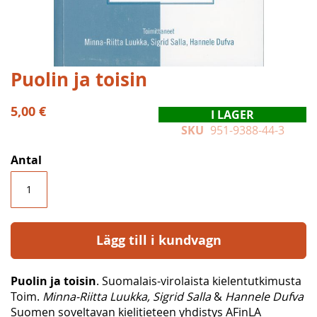
Hoppa
Puolin ja toisin
till
början
5,00 €
I LAGER
av
SKU
951-9388-44-3
bildgalleriet
Antal
Lägg till i kundvagn
Puolin ja toisin
. Suomalais-virolaista kielentutkimusta
Toim.
Minna-Riitta Luukka, Sigrid Salla
&
Hannele Dufva
Suomen soveltavan kielitieteen yhdistys AFinLA