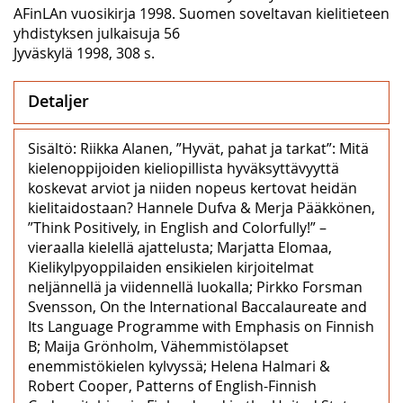
AFinLAn vuosikirja 1998. Suomen soveltavan kielitieteen
yhdistyksen julkaisuja 56
Jyväskylä 1998, 308 s.
Detaljer
Sisältö: Riikka Alanen, ”Hyvät, pahat ja tarkat”: Mitä
kielenoppijoiden kieliopillista hyväksyttävyyttä
koskevat arviot ja niiden nopeus kertovat heidän
kielitaidostaan? Hannele Dufva & Merja Pääkkönen,
”Think Positively, in English and Colorfully!” –
vieraalla kielellä ajattelusta; Marjatta Elomaa,
Kielikylpyoppilaiden ensikielen kirjoitelmat
neljännellä ja viidennellä luokalla; Pirkko Forsman
Svensson, On the International Baccalaureate and
Its Language Programme with Emphasis on Finnish
B; Maija Grönholm, Vähemmistölapset
enemmistökielen kylvyssä; Helena Halmari &
Robert Cooper, Patterns of English-Finnish