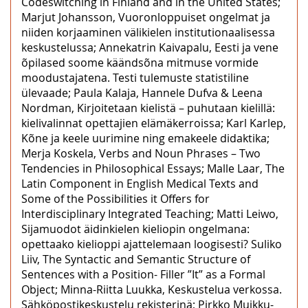
Codeswitching in Finland and in the United States;
Marjut Johansson, Vuoronloppuiset ongelmat ja
niiden korjaaminen välikielen institutionaalisessa
keskustelussa; Annekatrin Kaivapalu, Eesti ja vene
õpilased soome käändsõna mitmuse vormide
moodustajatena. Testi tulemuste statistiline
ülevaade; Paula Kalaja, Hannele Dufva & Leena
Nordman, Kirjoitetaan kielistä – puhutaan kielillä:
kielivalinnat opettajien elämäkerroissa; Karl Karlep,
Kõne ja keele uurimine ning emakeele didaktika;
Merja Koskela, Verbs and Noun Phrases – Two
Tendencies in Philosophical Essays; Malle Laar, The
Latin Component in English Medical Texts and
Some of the Possibilities it Offers for
Interdisciplinary Integrated Teaching; Matti Leiwo,
Sijamuodot äidinkielen kieliopin ongelmana:
opettaako kielioppi ajattelemaan loogisesti? Suliko
Liiv, The Syntactic and Semantic Structure of
Sentences with a Position- Filler ”It” as a Formal
Object; Minna-Riitta Luukka, Keskustelua verkossa.
Sähköpostikeskustelu rekisterinä; Pirkko Muikku-