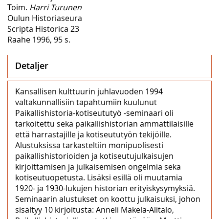
Toim.
Harri Turunen
Oulun Historiaseura
Scripta Historica 23
Raahe 1996, 95 s.
Detaljer
Kansallisen kulttuurin juhlavuoden 1994
valtakunnallisiin tapahtumiin kuulunut
Paikallishistoria-kotiseututyö -seminaari oli
tarkoitettu sekä paikallishistorian ammattilaisille
että harrastajille ja kotiseututyön tekijöille.
Alustuksissa tarkasteltiin monipuolisesti
paikallishistorioiden ja kotiseutujulkaisujen
kirjoittamisen ja julkaisemisen ongelmia sekä
kotiseutuopetusta. Lisäksi esillä oli muutamia
1920- ja 1930-lukujen historian erityiskysymyksiä.
Seminaarin alustukset on koottu julkaisuksi, johon
sisältyy 10 kirjoitusta: Anneli Mäkelä-Alitalo,