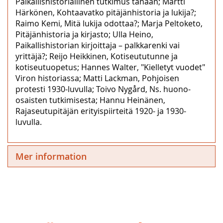
Paikallishistoriallinen tutkimus tänään; Martti
Härkönen, Kohtaavatko pitäjänhistoria ja lukija?;
Raimo Kemi, Mitä lukija odottaa?; Marja Peltoketo,
Pitäjänhistoria ja kirjasto; Ulla Heino,
Paikallishistorian kirjoittaja – palkkarenki vai
yrittäjä?; Reijo Heikkinen, Kotiseututunne ja
kotiseutuopetus; Hannes Walter, "Kielletyt vuodet"
Viron historiassa; Matti Lackman, Pohjoisen
protesti 1930-luvulla; Toivo Nygård, Ns. huono-
osaisten tutkimisesta; Hannu Heinänen,
Rajaseutupitäjän erityispiirteitä 1920- ja 1930-
luvulla.
Mer information