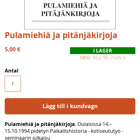
Hoppa
Pulamiehiä ja pitänjäkirjoja
till
början
5,00 €
I LAGER
av
SKU
952-90-7506-5
bildgalleriet
Antal
Lägg till i kundvagn
Pulamiehiä ja pitänjäkirjoja
. Oulaisissa 14.–
15.10.1994 pidetyn Paikallishistoria - kotiseututyö -
seminaarin julkaisu