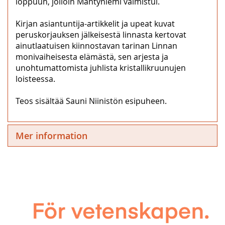
loppuun, jolloin Mäntyniemi valmistui.
Kirjan asiantuntija-artikkelit ja upeat kuvat
peruskorjauksen jälkeisestä linnasta kertovat
ainutlaatuisen kiinnostavan tarinan Linnan
monivaiheisesta elämästä, sen arjesta ja
unohtumattomista juhlista kristallikruunujen
loisteessa.
Teos sisältää Sauni Niinistön esipuheen.
Mer information