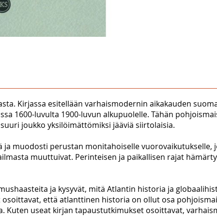
asta. Kirjassa esitellään varhaismodernin aikakauden suomala
uissa 1600-luvulta 1900-luvun alkupuolelle. Tähän pohjoismais
suuri joukko yksilöimättömiksi jääviä siirtolaisia.
teitä ja muodosti perustan monitahoiselle vuorovaikutukselle
lmasta muuttuivat. Perinteisen ja paikallisen rajat hämärty
mushaasteita ja kysyvät, mitä Atlantin historia ja globaalihis
ekijät osoittavat, että atlanttinen historia on ollut osa pohjois
. Kuten useat kirjan tapaustutkimukset osoittavat, varhaismod