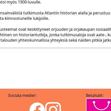
antoi myös 1900-luvulle.
sainvälistä tutkimusta Atlantin historian alalla ja perustuu
a kiinnostuneille lukijoille.
musteemat ovat keskittyneet orjuuden ja orjakaupan sosiaalih
htinen on historiantutkija, jonka tutkimusaloja ovat aate-, k
n talouden yhteiskunnallisia yhteyksiä sekä näiden pitkiä jat
Sociala medier:
Betalsätt: