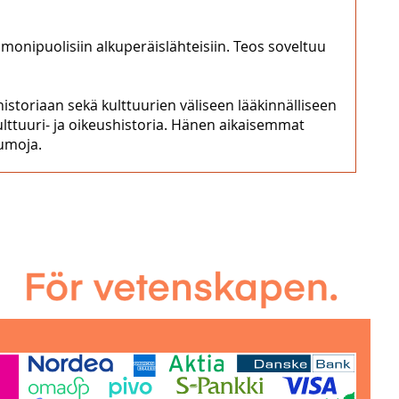
 monipuolisiin alkuperäislähteisiin. Teos soveltuu
istoriaan sekä kulttuurien väliseen lääkinnälliseen
ulttuuri- ja oikeushistoria. Hänen aikaisemmat
kumoja.