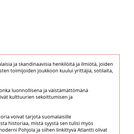
isia ja skandinaavisia henkilöitä ja ilmiötä, joiden
ten toimijoiden joukkoon kuului yrittäjiä, sotilaita,
, jonka luonnollisena ja väistämättömänä
ivät kulttuurien sekoittumisen ja
toria voivat tarjota suomalaisille
maista historiaa, mistä syystä sen tulisi myös
erni Pohjola ja siihen linkittyvä Atlantti olivat