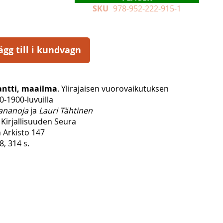
SKU
978-952-222-915-1
ägg till i kundvagn
antti, maailma
. Ylirajaisen vuorovaikutuksen
0-1900-luvuilla
Kananoja
ja
Lauri Tähtinen
Kirjallisuuden Seura
n Arkisto 147
, 314 s.