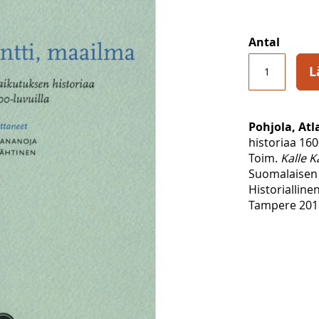
Antal
L
Pohjola, Atl
historiaa 160
Toim.
Kalle 
Suomalaisen 
Historialline
Tampere 2018