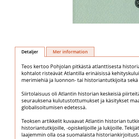
Hoppa
till
Detaljer
Mer information
början
av
Teos kertoo Pohjolan pitkästä atlanttisesta histori
bildgalleriet
kohtalot risteävät Atlantilla erinäisissä kehityskul
merimiehiä ja luonnon- tai historiantutkijoita sekä 
Siirtolaisuus oli Atlantin historian keskeisiä piir
seurauksena kulutustottumukset ja käsitykset maai
globalisoitumisen edetessä.
Teoksen artikkelit kuvaavat Atlantin historian tutki
historiantutkijoille, -opiskelijoille ja lukijoille. T
laajemmin olla osa suomalaista historiankirjoitusta