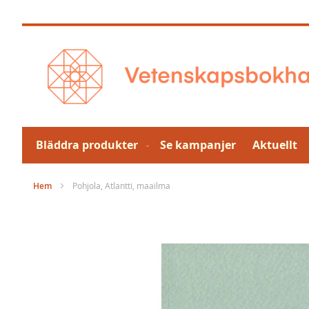
Hoppa
till
innehållet
Bläddra produkter
Se kampanjer
Aktuellt
Hem
Pohjola, Atlantti, maailma
Hoppa
till
slutet
av
bildgalleriet