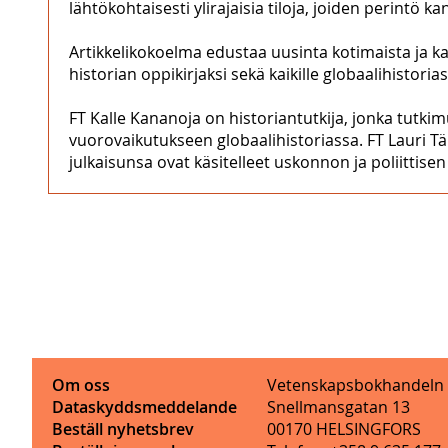
lähtökohtaisesti ylirajaisia tiloja, joiden perintö k
Artikkelikokoelma edustaa uusinta kotimaista ja kan
historian oppikirjaksi sekä kaikille globaalihistoriast
FT Kalle Kananoja on historiantutkija, jonka tutki
vuorovaikutukseen globaalihistoriassa. FT Lauri Tä
julkaisunsa ovat käsitelleet uskonnon ja poliittise
Om oss
Vetenskapsbokhandeln
Dataskyddsmeddelande
Snellmansgatan 13
Beställ nyhetsbrev
00170 HELSINGFORS