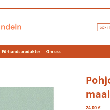
Sök
Förhandsprodukter
Om oss
Pohjo
maa
24,00 €