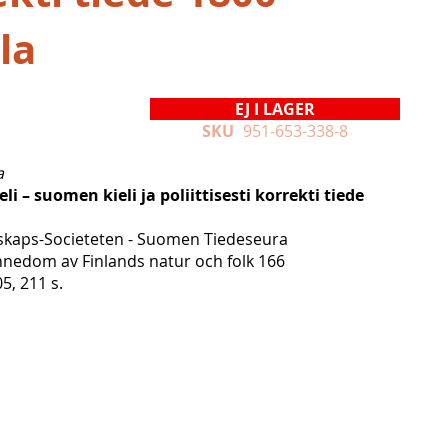
la
EJ I LAGER
SKU
951-653-338-8
a
li – suomen kieli ja poliittisesti korrekti tiede
skaps-Societeten - Suomen Tiedeseura
ännedom av Finlands natur och folk 166
, 211 s.