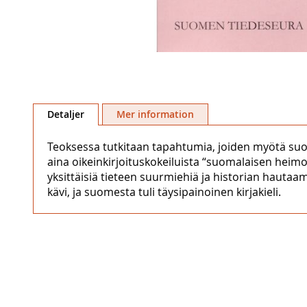
Hoppa
till
Detaljer
Mer information
början
av
Teoksessa tutkitaan tapahtumia, joiden myötä suome
bildgalleriet
aina oikeinkirjoituskokeiluista “suomalaisen heimo
yksittäisiä tieteen suurmiehiä ja historian hautaam
kävi, ja suomesta tuli täysipainoinen kirjakieli.