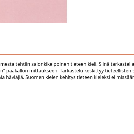
sta tehtiin salonkikelpoinen tieteen kieli. Siinä tarkastella
n” pääkallon mittaukseen. Tarkastelu keskittyy tieteellisten
ia häviäjiä. Suomen kielen kehitys tieteen kieleksi ei missää