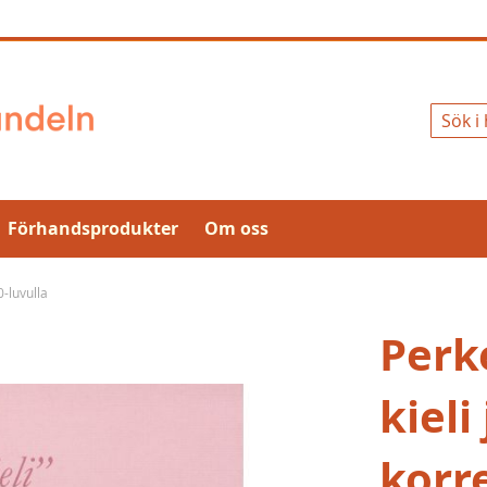
Sök
Förhandsprodukter
Om oss
0-luvulla
Perk
kieli
korre