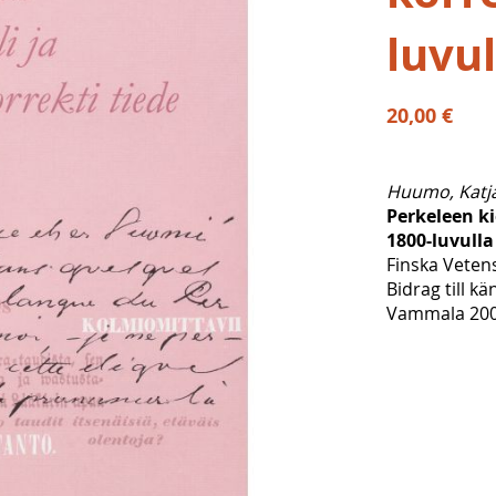
luvul
20,00 €
Huumo, Katj
Perkeleen kie
1800-luvulla
Finska Veten
Bidrag till k
Vammala 2005