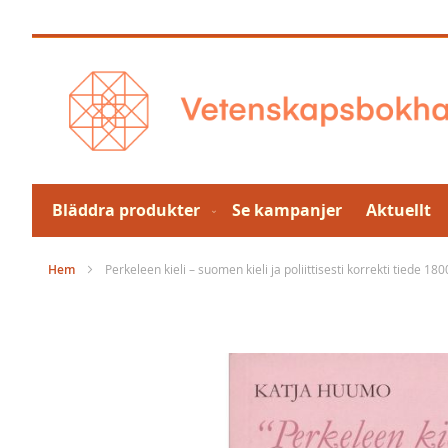
Hoppa
till
innehållet
Bläddra produkter
Se kampanjer
Aktuellt
Hem
Perkeleen kieli – suomen kieli ja poliittisesti korrekti tiede 180
Hoppa
till
slutet
av
bildgalleriet