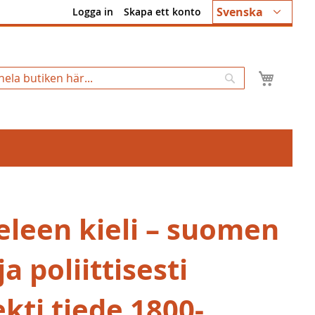
Språk
Svenska
Logga in
Skapa ett konto
Min k
Sök
eleen kieli – suomen
 ja poliittisesti
kti tiede 1800-