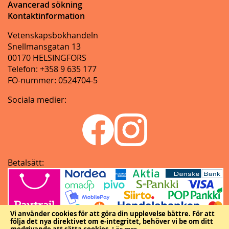
Avancerad sökning
Kontaktinformation
Vetenskapsbokhandeln
Snellmansgatan 13
00170 HELSINGFORS
Telefon: +358 9 635 177
FO-nummer: 0524704-5
Sociala medier:
Betalsätt:
Vi använder cookies för att göra din upplevelse bättre.
För att
följa det nya direktivet om e-integritet, behöver vi be om ditt