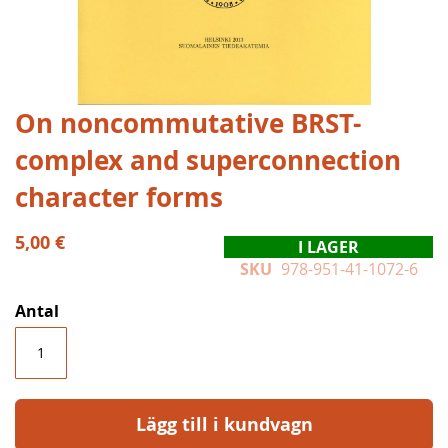
Hoppa
On noncommutative BRST-
till
complex and superconnection
början
av
character forms
bildgalleriet
5,00 €
I LAGER
SKU
978-951-41-1072-6
Antal
Lägg till i kundvagn