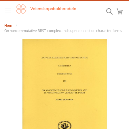
Hoppa
till
Sök
M
innehållet
Hem
On noncommutative BRST-complex and superconnection character forms
Hoppa
till
slutet
av
bildgalleriet