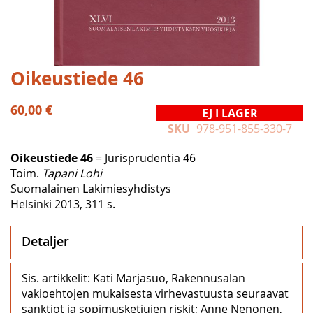
Hoppa
Oikeustiede 46
till
början
60,00 €
EJ I LAGER
av
SKU
978-951-855-330-7
bildgalleriet
Oikeustiede 46
= Jurisprudentia 46
Toim.
Tapani Lohi
Suomalainen Lakimiesyhdistys
Helsinki 2013, 311 s.
Detaljer
Sis. artikkelit: Kati Marjasuo, Rakennusalan
vakioehtojen mukaisesta virhevastuusta seuraavat
sanktiot ja sopimusketjujen riskit; Anne Nenonen,