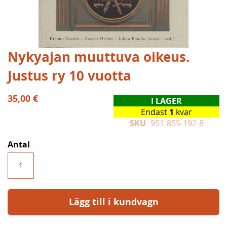
Hoppa
Nykyajan muuttuva oikeus.
till
Justus ry 10 vuotta
början
av
bildgalleriet
35,00 €
I LAGER
Endast
1
kvar
SKU
951-855-192-8
Antal
Lägg till i kundvagn