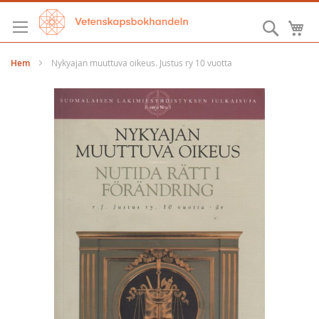
Hoppa
till
Sök
M
innehållet
Hem
Nykyajan muuttuva oikeus. Justus ry 10 vuotta
Hoppa
till
slutet
av
bildgalleriet