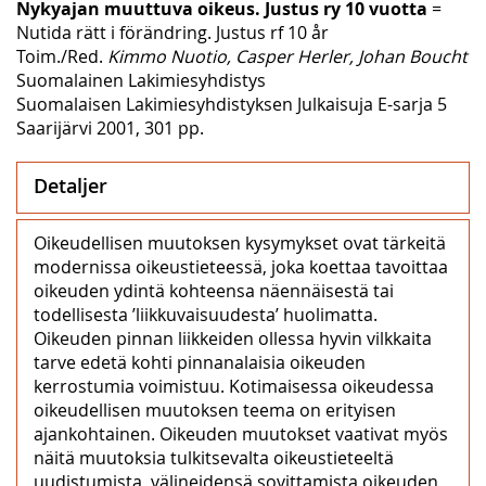
Nykyajan muuttuva oikeus. Justus ry 10 vuotta
=
Nutida rätt i förändring. Justus rf 10 år
Toim./Red.
Kimmo Nuotio, Casper Herler, Johan Boucht
Suomalainen Lakimiesyhdistys
Suomalaisen Lakimiesyhdistyksen Julkaisuja E-sarja 5
Saarijärvi 2001, 301 pp.
Detaljer
Oikeudellisen muutoksen kysymykset ovat tärkeitä
modernissa oikeustieteessä, joka koettaa tavoittaa
oikeuden ydintä kohteensa näennäisestä tai
todellisesta ’liikkuvaisuudesta’ huolimatta.
Oikeuden pinnan liikkeiden ollessa hyvin vilkkaita
tarve edetä kohti pinnanalaisia oikeuden
kerrostumia voimistuu. Kotimaisessa oikeudessa
oikeudellisen muutoksen teema on erityisen
ajankohtainen. Oikeuden muutokset vaativat myös
näitä muutoksia tulkitsevalta oikeustieteeltä
uudistumista, välineidensä sovittamista oikeuden