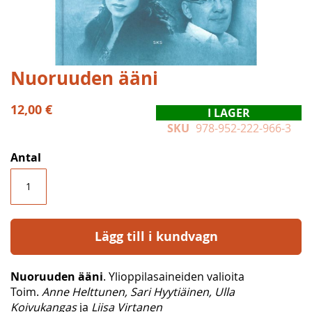
Hoppa
Nuoruuden ääni
till
början
12,00 €
I LAGER
av
SKU
978-952-222-966-3
bildgalleriet
Antal
Lägg till i kundvagn
Nuoruuden ääni
. Ylioppilasaineiden valioita
Toim.
Anne Helttunen, Sari Hyytiäinen, Ulla
Koivukangas
ja
Liisa Virtanen