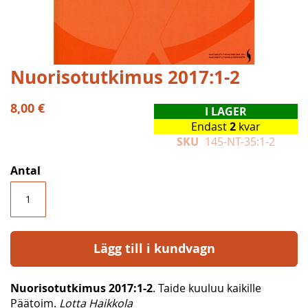
Hoppa
Nuorisotutkimus 2017:1-2
till
början
8,00 €
I LAGER
av
Endast
2
kvar
bildgalleriet
SKU
145-NT-35:1-2
Antal
Lägg till i kundvagn
Nuorisotutkimus 2017:1-2
. Taide kuuluu kaikille
Päätoim.
Lotta Haikkola