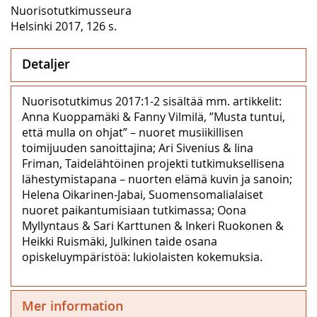
Nuorisotutkimusseura
Helsinki 2017, 126 s.
Detaljer
Nuorisotutkimus 2017:1-2 sisältää mm. artikkelit:
Anna Kuoppamäki & Fanny Vilmilä, ”Musta tuntui,
että mulla on ohjat” – nuoret musiikillisen
toimijuuden sanoittajina; Ari Sivenius & Iina
Friman, Taidelähtöinen projekti tutkimuksellisena
lähestymistapana – nuorten elämä kuvin ja sanoin;
Helena Oikarinen-Jabai, Suomensomalialaiset
nuoret paikantumisiaan tutkimassa; Oona
Myllyntaus & Sari Karttunen & Inkeri Ruokonen &
Heikki Ruismäki, Julkinen taide osana
opiskeluympäristöä: lukiolaisten kokemuksia.
Mer information