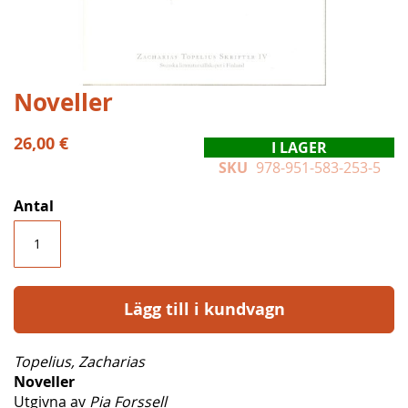
Hoppa
Noveller
till
början
26,00 €
I LAGER
av
SKU
978-951-583-253-5
bildgalleriet
Antal
Lägg till i kundvagn
Topelius, Zacharias
Noveller
Utgivna av
Pia Forssell