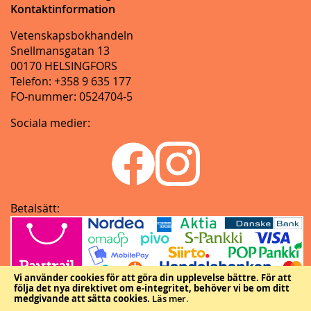
Kontaktinformation
Vetenskapsbokhandeln
Snellmansgatan 13
00170 HELSINGFORS
Telefon: +358 9 635 177
FO-nummer: 0524704-5
Sociala medier:
Betalsätt:
Vi använder cookies för att göra din upplevelse bättre.
För att
följa det nya direktivet om e-integritet, behöver vi be om ditt
medgivande att sätta cookies.
Läs mer
.